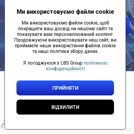
Ми використовуємо файли cookie
СПРОБУВАТИ
ОТРИМАТИ
Ми використовуємо файли cookie, щоб
БЕЗКОШТОВНО
покращити ваш досвід на нашому сайті та
КОНСУЛЬТАЦІЮ
показувати вам персоналізований контент.
Продовжуючи використовувати наш сайт, ви
приймаєте наше використання файлів cookie
Спробуйте 15-денну безкоштовну пробну версію!
та наші політики збору даних.
Я погоджуюся з LBS Group
політикою
конфіденційності
НАШІ КЛІЄНТИ
ПРИЙНЯТИ
ВІДХИЛИТИ