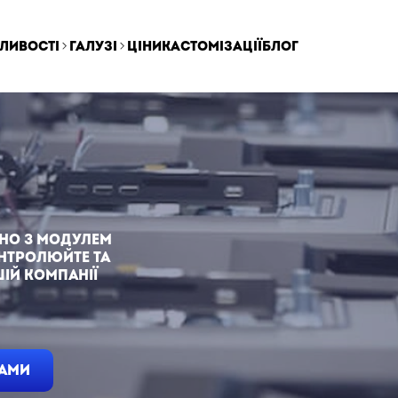
ливості
Галузі
ціни
кастомізації
блог
но з модулем
онтролюйте та
ій компанії
НАМИ