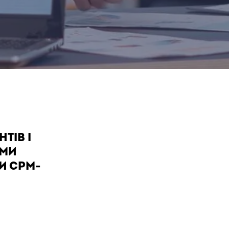
ТІВ І
АМИ
И СРМ-