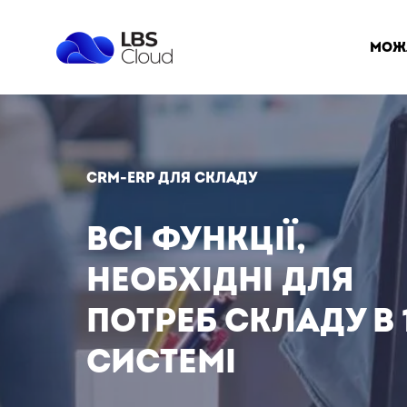
мож
CRM-ERP для складу
Всі функції,
необхідні для
потреб складу в 
системі