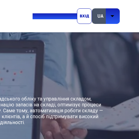
+380 (93) 264 76 42
Вхід
ського обліку та управління складом,
націю запасів на складі, оптимізує процеси
у. Саме тому, автоматизація роботи складу —
лієнтів, а й спосіб підтримувати високий
діяльності.