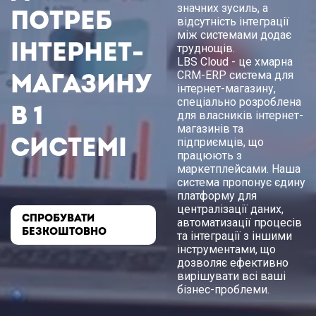
значних зусиль, а
потреб
відсутність інтеграції
між системами додає
інтернет-
труднощів.
LBS Cloud - це хмарна
магазину
CRM-ERP система для
інтернет-магазину,
спеціально розроблена
в 1
для власників інтернет-
магазинів та
системі
підприємців, що
працюють з
маркетплейсами. Наша
система пропонує єдину
платформу для
централізації даних,
СПРОБУВАТИ
автоматизації процесів
БЕЗКОШТОВНО
та інтеграції з іншими
інструментами, що
дозволяє ефективно
вирішувати всі ваші
бізнес-проблеми.