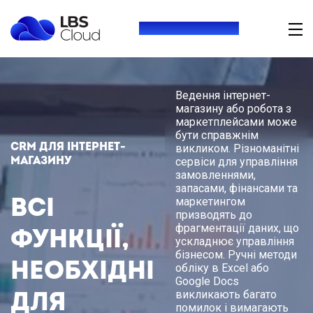
+380 (73) 416 54 69
Ведення інтернет-
магазину або робота з
маркетплейсами може
бути справжнім
CRM для інтернет-
викликом. Різноманітні
магазину
сервіси для управління
замовленнями,
запасами, фінансами та
Всі
маркетингом
призводять до
фрагментації даних, що
функції,
ускладнює управління
бізнесом. Ручні методи
необхідні
обліку в Excel або
Google Docs
для
викликають багато
помилок і вимагають