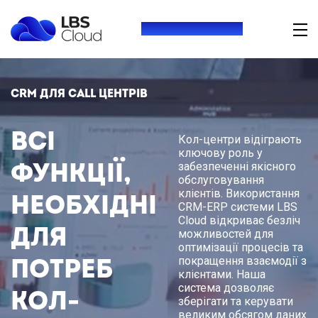
+380 (73) 416 54 69
CRM для call центрів
Всі
Кол-центри відіграють
ключову роль у
функції,
забезпеченні якісного
обслуговування
клієнтів. Використання
необхідні
CRM-ERP системи LBS
Cloud відкриває безліч
для
можливостей для
оптимізації процесів та
потреб
покращення взаємодії з
клієнтами. Наша
система дозволяє
кол-
зберігати та керувати
великим обсягом даних