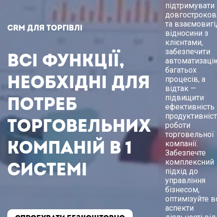
підтримувати
довгостроков
та взаємовигі
CRM для торгівлі
відносини з
клієнтами,
забезпечити
Всі функції,
автоматизаці
багатьох
необхідні для
процесів, а
відтак —
підвищити
потреб
ефективність 
продуктивніс
торговельних
роботи
торговельної
компаній в 1
компанії.
Забезпечте
комплексний
системі
підхід до
управління
бізнесом,
оптимізуйте в
аспекти