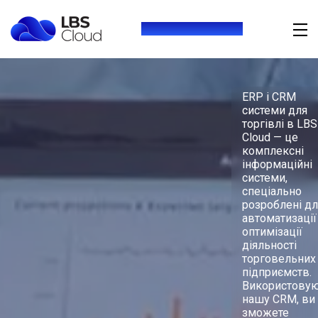
+380 (73) 416 54 69
ERP і CRM
системи для
торгівлі в LBS
Cloud — це
комплексні
інформаційні
системи,
спеціально
розроблені дл
автоматизації
оптимізації
діяльності
торговельних
підприємств.
Використову
нашу CRM, ви
зможете