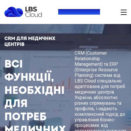
+380 (73) 416 54 69
CRM для медичних
центрів
CRM (Customer
Relationship
Всі
Management) та ERP
(Enterprise Resource
функції,
Planning) система від
LBS Cloud спеціально
адаптована для потреб
необхідні
медичних центрів
України, абсолютно
для
різних спрямувань та
профілів, і надають
потреб
комплексний підхід до
управління бізнес-
процесами: від
медичних
автоматизації рутинних