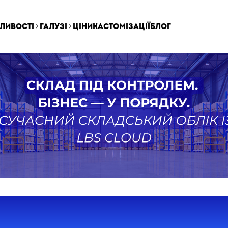
ливості
Галузі
ціни
кастомізації
блог
ЦЮЄ СКЛАДСЬКИЙ ОБЛІК 
 ПОВНИЙ ОГЛЯД ДЛЯ БІЗН