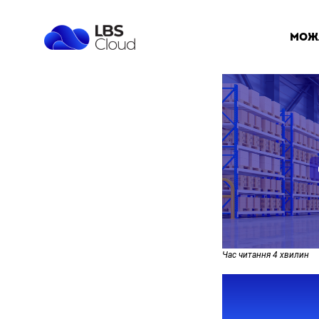
мож
Час читання
4
хвилин
ЯК ПРА
CLOUD: