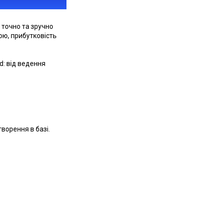
 точно та зручно
ою, прибутковість
d: від ведення
ворення в базі.
;