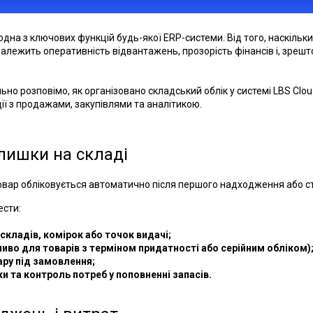
одна з ключових функцій будь-якої ERP-системи. Від того, наскільки
залежить оперативність відвантажень, прозорість фінансів і, зрешт
льно розповімо, як організовано складський облік у системі LBS Clou
ції з продажами, закупівлями та аналітикою.
лишки на складі
овар обліковується автоматично після першого надходження або ст
ести:
 складів, комірок або точок видачі;
жливо для товарів з терміном придатності або серійним обліком)
ару під замовлення;
ки та контроль потреб у поповненні запасів.