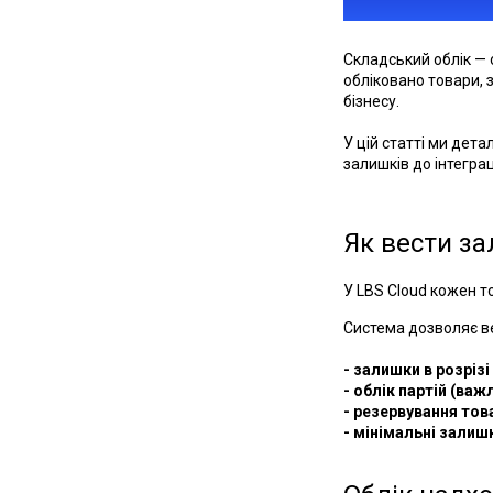
Складський облік — 
обліковано товари, 
бізнесу.
У цій статті ми дета
залишків до інтегра
Як вести за
У LBS Cloud кожен т
Система дозволяє в
- залишки в розрізі
- облік партій (ва
- резервування тов
- мінімальні залиш