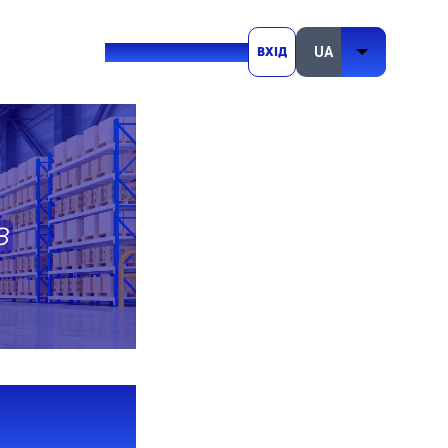
+380 (73) 416 54 69
Вхід
У LBS
ЕСУ