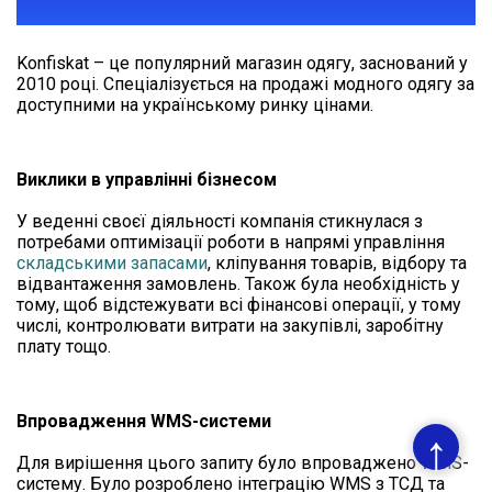
KONFISKAT
Konfiskat – це популярний магазин одягу, заснований у
2010 році. Спеціалізується на продажі модного одягу за
доступними на українському ринку цінами.
Виклики в управлінні бізнесом
У веденні своєї діяльності компанія стикнулася з
потребами оптимізації роботи в напрямі управління
складськими запасами
, кліпування товарів, відбору та
відвантаження замовлень. Також була необхідність у
тому, щоб відстежувати всі фінансові операції, у тому
числі, контролювати витрати на закупівлі, заробітну
плату тощо.
Впровадження WMS-системи
↑
Для вирішення цього запиту було впроваджено WMS-
систему. Було розроблено інтеграцію WMS з ТСД та